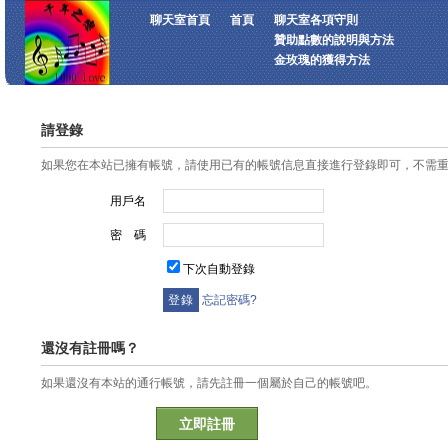
聊天室首頁
首頁
聊天室各項守則
贊助點數的說明與方法
金玫瑰的獲得方法
請登錄
如果您在本站已擁有帳號，請使用已有的帳號信息直接進行登錄即可，不需
用戶名
密 碼
下次自動登錄
忘記密碼?
還沒有註冊嗎？
如果還沒有本站的通行帳號，請先註冊一個屬於自己的帳號吧。
立即註冊