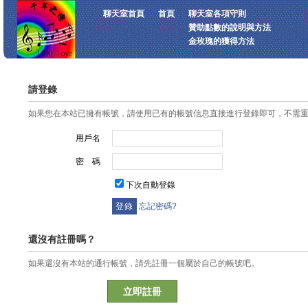
聊天室首頁
首頁
聊天室各項守則
贊助點數的說明與方法
金玫瑰的獲得方法
請登錄
如果您在本站已擁有帳號，請使用已有的帳號信息直接進行登錄即可，不需
用戶名
密 碼
下次自動登錄
忘記密碼?
還沒有註冊嗎？
如果還沒有本站的通行帳號，請先註冊一個屬於自己的帳號吧。
立即註冊