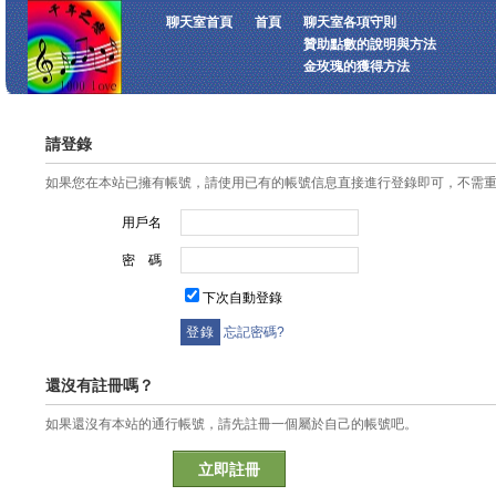
聊天室首頁
首頁
聊天室各項守則
贊助點數的說明與方法
金玫瑰的獲得方法
請登錄
如果您在本站已擁有帳號，請使用已有的帳號信息直接進行登錄即可，不需
用戶名
密 碼
下次自動登錄
忘記密碼?
還沒有註冊嗎？
如果還沒有本站的通行帳號，請先註冊一個屬於自己的帳號吧。
立即註冊