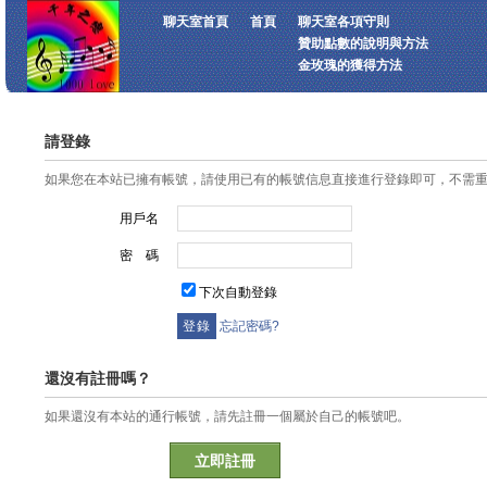
聊天室首頁
首頁
聊天室各項守則
贊助點數的說明與方法
金玫瑰的獲得方法
請登錄
如果您在本站已擁有帳號，請使用已有的帳號信息直接進行登錄即可，不需
用戶名
密 碼
下次自動登錄
忘記密碼?
還沒有註冊嗎？
如果還沒有本站的通行帳號，請先註冊一個屬於自己的帳號吧。
立即註冊