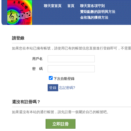
聊天室首頁
首頁
聊天室各項守則
贊助點數的說明與方法
金玫瑰的獲得方法
請登錄
如果您在本站已擁有帳號，請使用已有的帳號信息直接進行登錄即可，不需
用戶名
密 碼
下次自動登錄
忘記密碼?
還沒有註冊嗎？
如果還沒有本站的通行帳號，請先註冊一個屬於自己的帳號吧。
立即註冊