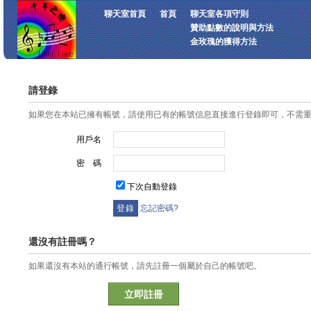
聊天室首頁
首頁
聊天室各項守則
贊助點數的說明與方法
金玫瑰的獲得方法
請登錄
如果您在本站已擁有帳號，請使用已有的帳號信息直接進行登錄即可，不需
用戶名
密 碼
下次自動登錄
忘記密碼?
還沒有註冊嗎？
如果還沒有本站的通行帳號，請先註冊一個屬於自己的帳號吧。
立即註冊