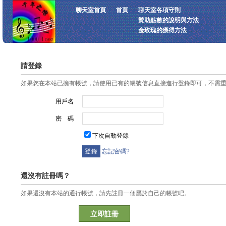
聊天室首頁
首頁
聊天室各項守則
贊助點數的說明與方法
金玫瑰的獲得方法
請登錄
如果您在本站已擁有帳號，請使用已有的帳號信息直接進行登錄即可，不需
用戶名
密 碼
下次自動登錄
忘記密碼?
還沒有註冊嗎？
如果還沒有本站的通行帳號，請先註冊一個屬於自己的帳號吧。
立即註冊