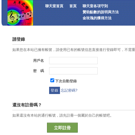
聊天室首頁
首頁
聊天室各項守則
贊助點數的說明與方法
金玫瑰的獲得方法
請登錄
如果您在本站已擁有帳號，請使用已有的帳號信息直接進行登錄即可，不需
用戶名
密 碼
下次自動登錄
忘記密碼?
還沒有註冊嗎？
如果還沒有本站的通行帳號，請先註冊一個屬於自己的帳號吧。
立即註冊