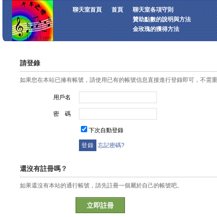
聊天室首頁
首頁
聊天室各項守則
贊助點數的說明與方法
金玫瑰的獲得方法
請登錄
如果您在本站已擁有帳號，請使用已有的帳號信息直接進行登錄即可，不需
用戶名
密 碼
下次自動登錄
忘記密碼?
還沒有註冊嗎？
如果還沒有本站的通行帳號，請先註冊一個屬於自己的帳號吧。
立即註冊