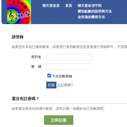
聊天室首頁
首頁
聊天室各項守則
贊助點數的說明與方法
金玫瑰的獲得方法
請登錄
如果您在本站已擁有帳號，請使用已有的帳號信息直接進行登錄即可，不需
用戶名
密 碼
下次自動登錄
忘記密碼?
還沒有註冊嗎？
如果還沒有本站的通行帳號，請先註冊一個屬於自己的帳號吧。
立即註冊