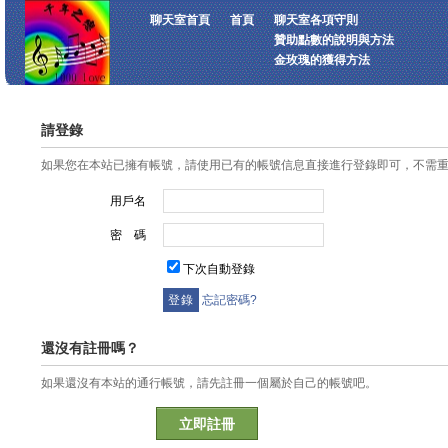
聊天室首頁
首頁
聊天室各項守則
贊助點數的說明與方法
金玫瑰的獲得方法
請登錄
如果您在本站已擁有帳號，請使用已有的帳號信息直接進行登錄即可，不需
用戶名
密 碼
下次自動登錄
忘記密碼?
還沒有註冊嗎？
如果還沒有本站的通行帳號，請先註冊一個屬於自己的帳號吧。
立即註冊