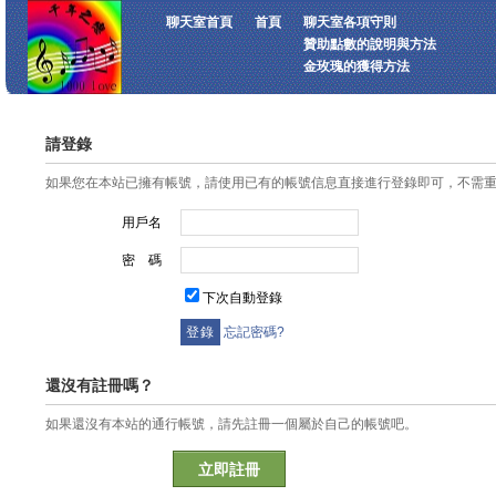
聊天室首頁
首頁
聊天室各項守則
贊助點數的說明與方法
金玫瑰的獲得方法
請登錄
如果您在本站已擁有帳號，請使用已有的帳號信息直接進行登錄即可，不需
用戶名
密 碼
下次自動登錄
忘記密碼?
還沒有註冊嗎？
如果還沒有本站的通行帳號，請先註冊一個屬於自己的帳號吧。
立即註冊