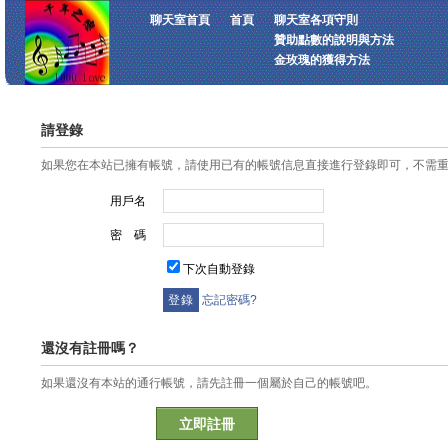
聊天室首頁
首頁
聊天室各項守則
贊助點數的說明與方法
金玫瑰的獲得方法
請登錄
如果您在本站已擁有帳號，請使用已有的帳號信息直接進行登錄即可，不需
用戶名
密 碼
下次自動登錄
忘記密碼?
還沒有註冊嗎？
如果還沒有本站的通行帳號，請先註冊一個屬於自己的帳號吧。
立即註冊