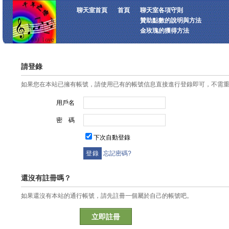
聊天室首頁
首頁
聊天室各項守則
贊助點數的說明與方法
金玫瑰的獲得方法
請登錄
如果您在本站已擁有帳號，請使用已有的帳號信息直接進行登錄即可，不需
用戶名
密 碼
下次自動登錄
忘記密碼?
還沒有註冊嗎？
如果還沒有本站的通行帳號，請先註冊一個屬於自己的帳號吧。
立即註冊