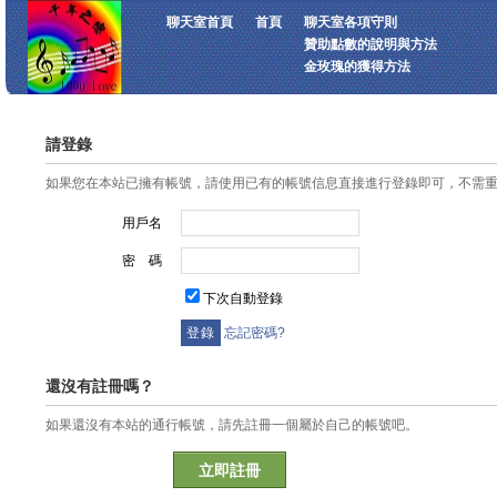
聊天室首頁
首頁
聊天室各項守則
贊助點數的說明與方法
金玫瑰的獲得方法
請登錄
如果您在本站已擁有帳號，請使用已有的帳號信息直接進行登錄即可，不需
用戶名
密 碼
下次自動登錄
忘記密碼?
還沒有註冊嗎？
如果還沒有本站的通行帳號，請先註冊一個屬於自己的帳號吧。
立即註冊