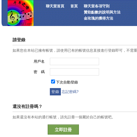
聊天室首頁
首頁
聊天室各項守則
贊助點數的說明與方法
金玫瑰的獲得方法
請登錄
如果您在本站已擁有帳號，請使用已有的帳號信息直接進行登錄即可，不需
用戶名
密 碼
下次自動登錄
忘記密碼?
還沒有註冊嗎？
如果還沒有本站的通行帳號，請先註冊一個屬於自己的帳號吧。
立即註冊