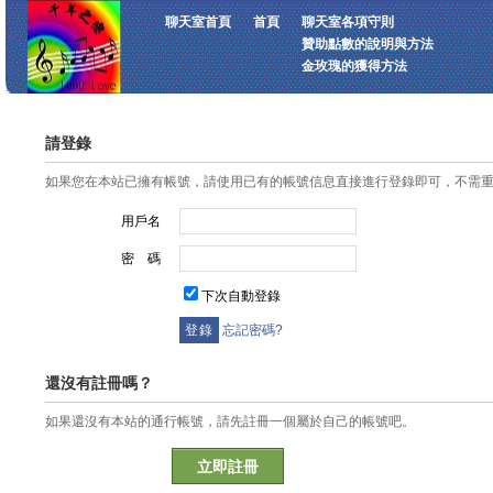
聊天室首頁
首頁
聊天室各項守則
贊助點數的說明與方法
金玫瑰的獲得方法
請登錄
如果您在本站已擁有帳號，請使用已有的帳號信息直接進行登錄即可，不需
用戶名
密 碼
下次自動登錄
忘記密碼?
還沒有註冊嗎？
如果還沒有本站的通行帳號，請先註冊一個屬於自己的帳號吧。
立即註冊