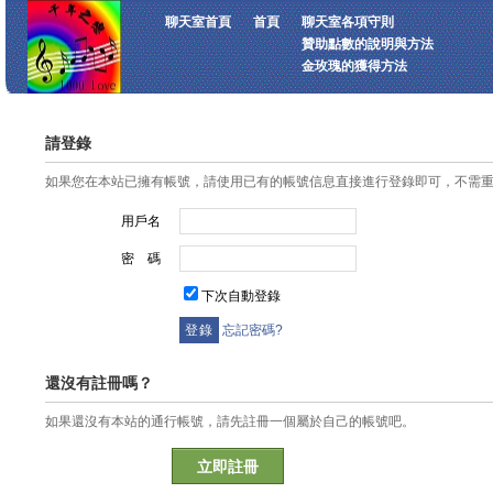
聊天室首頁
首頁
聊天室各項守則
贊助點數的說明與方法
金玫瑰的獲得方法
請登錄
如果您在本站已擁有帳號，請使用已有的帳號信息直接進行登錄即可，不需
用戶名
密 碼
下次自動登錄
忘記密碼?
還沒有註冊嗎？
如果還沒有本站的通行帳號，請先註冊一個屬於自己的帳號吧。
立即註冊