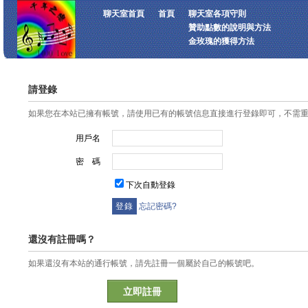
聊天室首頁
首頁
聊天室各項守則
贊助點數的說明與方法
金玫瑰的獲得方法
請登錄
如果您在本站已擁有帳號，請使用已有的帳號信息直接進行登錄即可，不需
用戶名
密 碼
下次自動登錄
忘記密碼?
還沒有註冊嗎？
如果還沒有本站的通行帳號，請先註冊一個屬於自己的帳號吧。
立即註冊