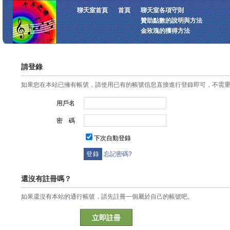
聊天室首頁
首頁
聊天室各項守則
贊助點數的說明與方法
金玫瑰的獲得方法
請登錄
如果您在本站已擁有帳號，請使用已有的帳號信息直接進行登錄即可，不需
用戶名
密 碼
下次自動登錄
忘記密碼?
還沒有註冊嗎？
如果還沒有本站的通行帳號，請先註冊一個屬於自己的帳號吧。
立即註冊