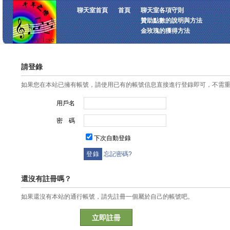
聊天室首頁
首頁
聊天室各項守則
贊助點數的說明與方法
金玫瑰的獲得方法
請登錄
如果您在本站已擁有帳號，請使用已有的帳號信息直接進行登錄即可，不需
用戶名
密 碼
下次自動登錄
忘記密碼?
還沒有註冊嗎？
如果還沒有本站的通行帳號，請先註冊一個屬於自己的帳號吧。
立即註冊