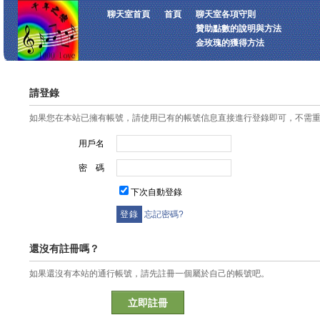
聊天室首頁
首頁
聊天室各項守則
贊助點數的說明與方法
金玫瑰的獲得方法
請登錄
如果您在本站已擁有帳號，請使用已有的帳號信息直接進行登錄即可，不需
用戶名
密 碼
下次自動登錄
忘記密碼?
還沒有註冊嗎？
如果還沒有本站的通行帳號，請先註冊一個屬於自己的帳號吧。
立即註冊