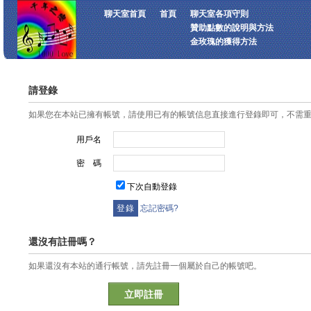
聊天室首頁
首頁
聊天室各項守則
贊助點數的說明與方法
金玫瑰的獲得方法
請登錄
如果您在本站已擁有帳號，請使用已有的帳號信息直接進行登錄即可，不需
用戶名
密 碼
下次自動登錄
忘記密碼?
還沒有註冊嗎？
如果還沒有本站的通行帳號，請先註冊一個屬於自己的帳號吧。
立即註冊