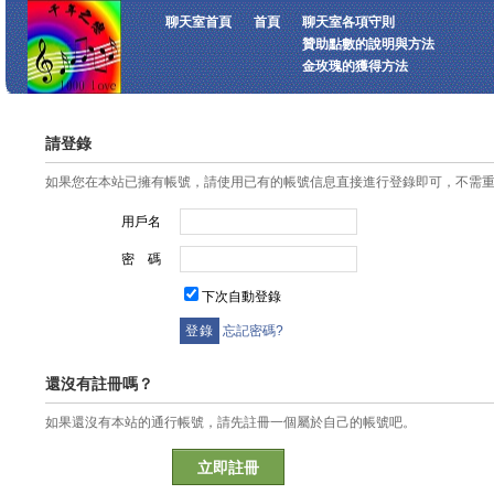
聊天室首頁
首頁
聊天室各項守則
贊助點數的說明與方法
金玫瑰的獲得方法
請登錄
如果您在本站已擁有帳號，請使用已有的帳號信息直接進行登錄即可，不需
用戶名
密 碼
下次自動登錄
忘記密碼?
還沒有註冊嗎？
如果還沒有本站的通行帳號，請先註冊一個屬於自己的帳號吧。
立即註冊