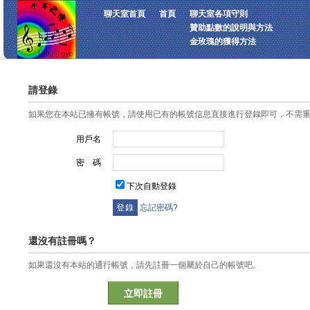
聊天室首頁
首頁
聊天室各項守則
贊助點數的說明與方法
金玫瑰的獲得方法
請登錄
如果您在本站已擁有帳號，請使用已有的帳號信息直接進行登錄即可，不需
用戶名
密 碼
下次自動登錄
忘記密碼?
還沒有註冊嗎？
如果還沒有本站的通行帳號，請先註冊一個屬於自己的帳號吧。
立即註冊