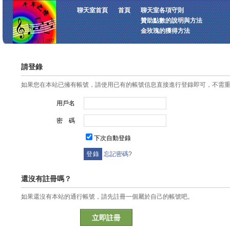
聊天室首頁
首頁
聊天室各項守則
贊助點數的說明與方法
金玫瑰的獲得方法
請登錄
如果您在本站已擁有帳號，請使用已有的帳號信息直接進行登錄即可，不需
用戶名
密 碼
下次自動登錄
忘記密碼?
還沒有註冊嗎？
如果還沒有本站的通行帳號，請先註冊一個屬於自己的帳號吧。
立即註冊