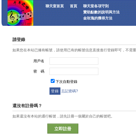
聊天室首頁
首頁
聊天室各項守則
贊助點數的說明與方法
金玫瑰的獲得方法
請登錄
如果您在本站已擁有帳號，請使用已有的帳號信息直接進行登錄即可，不需
用戶名
密 碼
下次自動登錄
忘記密碼?
還沒有註冊嗎？
如果還沒有本站的通行帳號，請先註冊一個屬於自己的帳號吧。
立即註冊