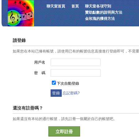
聊天室首頁
首頁
聊天室各項守則
贊助點數的說明與方法
金玫瑰的獲得方法
請登錄
如果您在本站已擁有帳號，請使用已有的帳號信息直接進行登錄即可，不需
用戶名
密 碼
下次自動登錄
忘記密碼?
還沒有註冊嗎？
如果還沒有本站的通行帳號，請先註冊一個屬於自己的帳號吧。
立即註冊