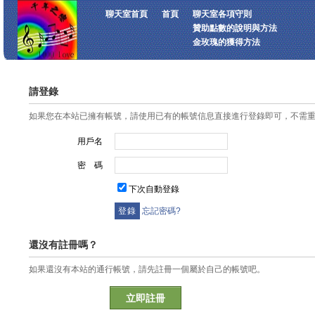
聊天室首頁
首頁
聊天室各項守則
贊助點數的說明與方法
金玫瑰的獲得方法
請登錄
如果您在本站已擁有帳號，請使用已有的帳號信息直接進行登錄即可，不需
用戶名
密 碼
下次自動登錄
忘記密碼?
還沒有註冊嗎？
如果還沒有本站的通行帳號，請先註冊一個屬於自己的帳號吧。
立即註冊