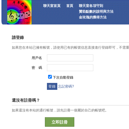
聊天室首頁
首頁
聊天室各項守則
贊助點數的說明與方法
金玫瑰的獲得方法
請登錄
如果您在本站已擁有帳號，請使用已有的帳號信息直接進行登錄即可，不需
用戶名
密 碼
下次自動登錄
忘記密碼?
還沒有註冊嗎？
如果還沒有本站的通行帳號，請先註冊一個屬於自己的帳號吧。
立即註冊