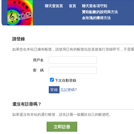
聊天室首頁
首頁
聊天室各項守則
贊助點數的說明與方法
金玫瑰的獲得方法
請登錄
如果您在本站已擁有帳號，請使用已有的帳號信息直接進行登錄即可，不需
用戶名
密 碼
下次自動登錄
忘記密碼?
還沒有註冊嗎？
如果還沒有本站的通行帳號，請先註冊一個屬於自己的帳號吧。
立即註冊