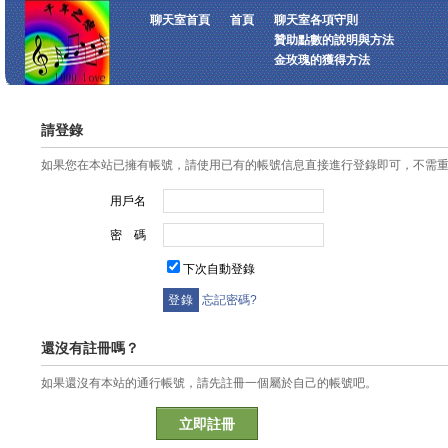
聊天室首頁
首頁
聊天室各項守則
贊助點數的說明與方法
金玫瑰的獲得方法
請登錄
如果您在本站已擁有帳號，請使用已有的帳號信息直接進行登錄即可，不需
用戶名
密 碼
下次自動登錄
忘記密碼?
還沒有註冊嗎？
如果還沒有本站的通行帳號，請先註冊一個屬於自己的帳號吧。
立即註冊