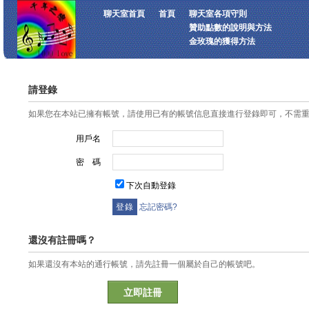
聊天室首頁
首頁
聊天室各項守則
贊助點數的說明與方法
金玫瑰的獲得方法
請登錄
如果您在本站已擁有帳號，請使用已有的帳號信息直接進行登錄即可，不需
用戶名
密 碼
下次自動登錄
忘記密碼?
還沒有註冊嗎？
如果還沒有本站的通行帳號，請先註冊一個屬於自己的帳號吧。
立即註冊