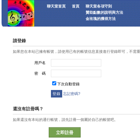
聊天室首頁
首頁
聊天室各項守則
贊助點數的說明與方法
金玫瑰的獲得方法
請登錄
如果您在本站已擁有帳號，請使用已有的帳號信息直接進行登錄即可，不需
用戶名
密 碼
下次自動登錄
忘記密碼?
還沒有註冊嗎？
如果還沒有本站的通行帳號，請先註冊一個屬於自己的帳號吧。
立即註冊