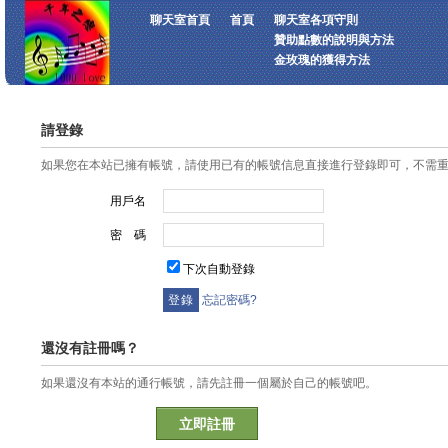
聊天室首頁
首頁
聊天室各項守則
贊助點數的說明與方法
金玫瑰的獲得方法
請登錄
如果您在本站已擁有帳號，請使用已有的帳號信息直接進行登錄即可，不需
用戶名
密 碼
下次自動登錄
忘記密碼?
還沒有註冊嗎？
如果還沒有本站的通行帳號，請先註冊一個屬於自己的帳號吧。
立即註冊