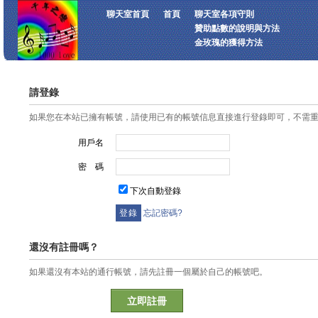
聊天室首頁
首頁
聊天室各項守則
贊助點數的說明與方法
金玫瑰的獲得方法
請登錄
如果您在本站已擁有帳號，請使用已有的帳號信息直接進行登錄即可，不需
用戶名
密 碼
下次自動登錄
忘記密碼?
還沒有註冊嗎？
如果還沒有本站的通行帳號，請先註冊一個屬於自己的帳號吧。
立即註冊