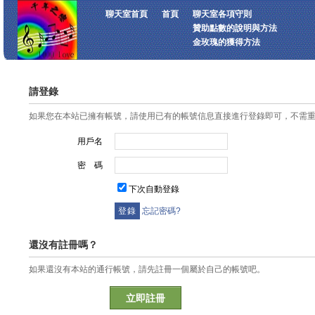
聊天室首頁
首頁
聊天室各項守則
贊助點數的說明與方法
金玫瑰的獲得方法
請登錄
如果您在本站已擁有帳號，請使用已有的帳號信息直接進行登錄即可，不需
用戶名
密 碼
下次自動登錄
忘記密碼?
還沒有註冊嗎？
如果還沒有本站的通行帳號，請先註冊一個屬於自己的帳號吧。
立即註冊