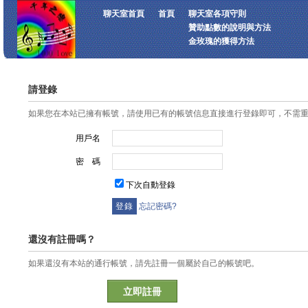
聊天室首頁
首頁
聊天室各項守則
贊助點數的說明與方法
金玫瑰的獲得方法
請登錄
如果您在本站已擁有帳號，請使用已有的帳號信息直接進行登錄即可，不需
用戶名
密 碼
下次自動登錄
忘記密碼?
還沒有註冊嗎？
如果還沒有本站的通行帳號，請先註冊一個屬於自己的帳號吧。
立即註冊