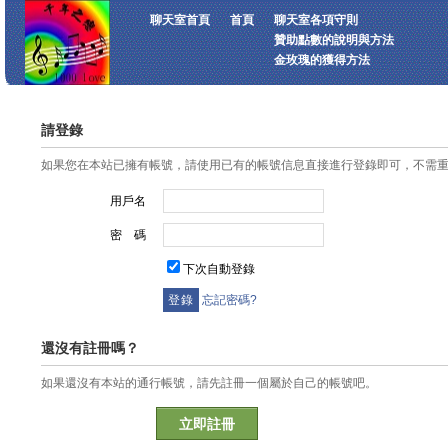
聊天室首頁
首頁
聊天室各項守則
贊助點數的說明與方法
金玫瑰的獲得方法
請登錄
如果您在本站已擁有帳號，請使用已有的帳號信息直接進行登錄即可，不需
用戶名
密 碼
下次自動登錄
忘記密碼?
還沒有註冊嗎？
如果還沒有本站的通行帳號，請先註冊一個屬於自己的帳號吧。
立即註冊