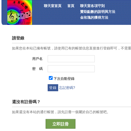
聊天室首頁
首頁
聊天室各項守則
贊助點數的說明與方法
金玫瑰的獲得方法
請登錄
如果您在本站已擁有帳號，請使用已有的帳號信息直接進行登錄即可，不需
用戶名
密 碼
下次自動登錄
忘記密碼?
還沒有註冊嗎？
如果還沒有本站的通行帳號，請先註冊一個屬於自己的帳號吧。
立即註冊