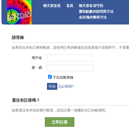
聊天室首頁
首頁
聊天室各項守則
贊助點數的說明與方法
金玫瑰的獲得方法
請登錄
如果您在本站已擁有帳號，請使用已有的帳號信息直接進行登錄即可，不需
用戶名
密 碼
下次自動登錄
忘記密碼?
還沒有註冊嗎？
如果還沒有本站的通行帳號，請先註冊一個屬於自己的帳號吧。
立即註冊