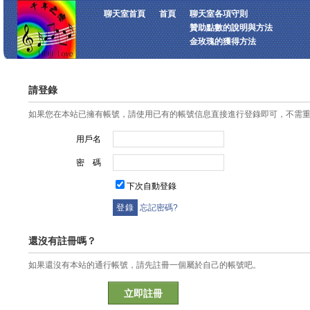
聊天室首頁
首頁
聊天室各項守則
贊助點數的說明與方法
金玫瑰的獲得方法
請登錄
如果您在本站已擁有帳號，請使用已有的帳號信息直接進行登錄即可，不需
用戶名
密 碼
下次自動登錄
忘記密碼?
還沒有註冊嗎？
如果還沒有本站的通行帳號，請先註冊一個屬於自己的帳號吧。
立即註冊