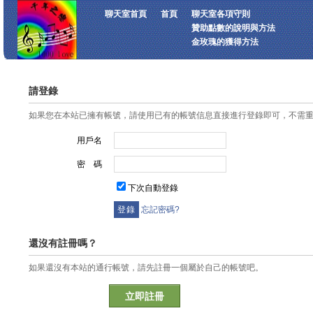
聊天室首頁
首頁
聊天室各項守則
贊助點數的說明與方法
金玫瑰的獲得方法
請登錄
如果您在本站已擁有帳號，請使用已有的帳號信息直接進行登錄即可，不需
用戶名
密 碼
下次自動登錄
忘記密碼?
還沒有註冊嗎？
如果還沒有本站的通行帳號，請先註冊一個屬於自己的帳號吧。
立即註冊