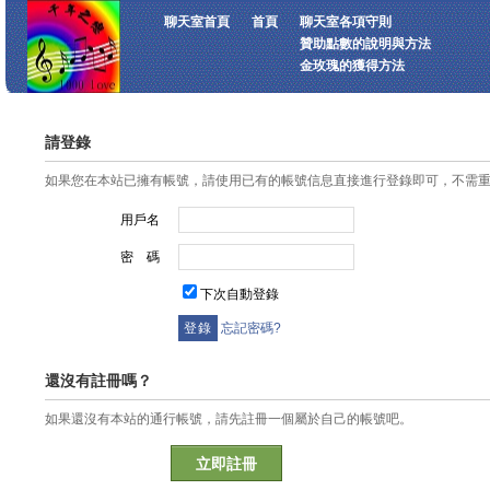
聊天室首頁
首頁
聊天室各項守則
贊助點數的說明與方法
金玫瑰的獲得方法
請登錄
如果您在本站已擁有帳號，請使用已有的帳號信息直接進行登錄即可，不需
用戶名
密 碼
下次自動登錄
忘記密碼?
還沒有註冊嗎？
如果還沒有本站的通行帳號，請先註冊一個屬於自己的帳號吧。
立即註冊