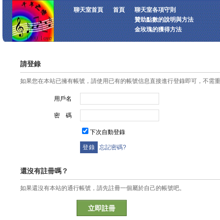
聊天室首頁
首頁
聊天室各項守則
贊助點數的說明與方法
金玫瑰的獲得方法
請登錄
如果您在本站已擁有帳號，請使用已有的帳號信息直接進行登錄即可，不需
用戶名
密 碼
下次自動登錄
忘記密碼?
還沒有註冊嗎？
如果還沒有本站的通行帳號，請先註冊一個屬於自己的帳號吧。
立即註冊