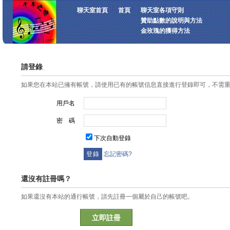
聊天室首頁
首頁
聊天室各項守則
贊助點數的說明與方法
金玫瑰的獲得方法
請登錄
如果您在本站已擁有帳號，請使用已有的帳號信息直接進行登錄即可，不需
用戶名
密 碼
下次自動登錄
忘記密碼?
還沒有註冊嗎？
如果還沒有本站的通行帳號，請先註冊一個屬於自己的帳號吧。
立即註冊