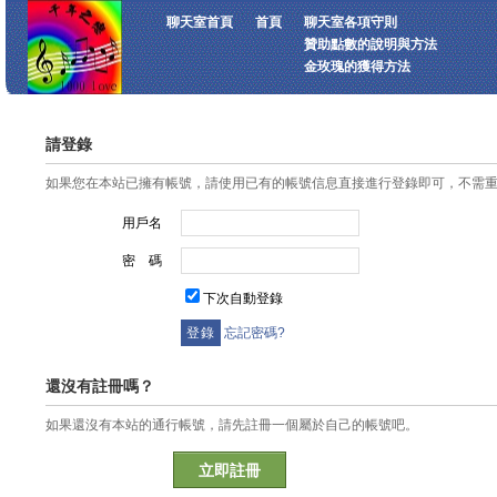
聊天室首頁
首頁
聊天室各項守則
贊助點數的說明與方法
金玫瑰的獲得方法
請登錄
如果您在本站已擁有帳號，請使用已有的帳號信息直接進行登錄即可，不需
用戶名
密 碼
下次自動登錄
忘記密碼?
還沒有註冊嗎？
如果還沒有本站的通行帳號，請先註冊一個屬於自己的帳號吧。
立即註冊