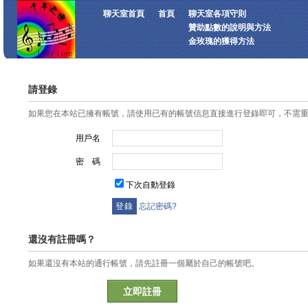
聊天室首頁
首頁
聊天室各項守則
贊助點數的說明與方法
金玫瑰的獲得方法
請登錄
如果您在本站已擁有帳號，請使用已有的帳號信息直接進行登錄即可，不需
用戶名
密 碼
下次自動登錄
忘記密碼?
還沒有註冊嗎？
如果還沒有本站的通行帳號，請先註冊一個屬於自己的帳號吧。
立即註冊