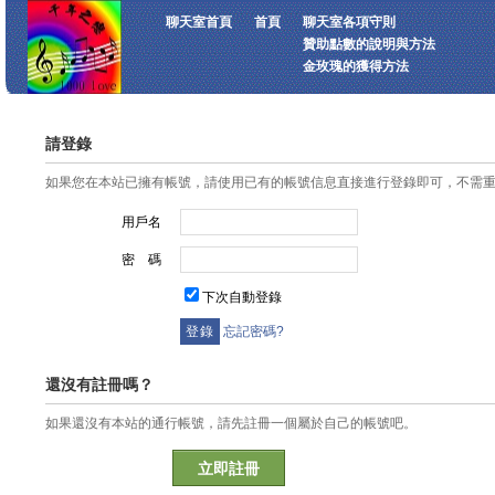
聊天室首頁
首頁
聊天室各項守則
贊助點數的說明與方法
金玫瑰的獲得方法
請登錄
如果您在本站已擁有帳號，請使用已有的帳號信息直接進行登錄即可，不需
用戶名
密 碼
下次自動登錄
忘記密碼?
還沒有註冊嗎？
如果還沒有本站的通行帳號，請先註冊一個屬於自己的帳號吧。
立即註冊