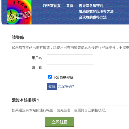
聊天室首頁
首頁
聊天室各項守則
贊助點數的說明與方法
金玫瑰的獲得方法
請登錄
如果您在本站已擁有帳號，請使用已有的帳號信息直接進行登錄即可，不需
用戶名
密 碼
下次自動登錄
忘記密碼?
還沒有註冊嗎？
如果還沒有本站的通行帳號，請先註冊一個屬於自己的帳號吧。
立即註冊